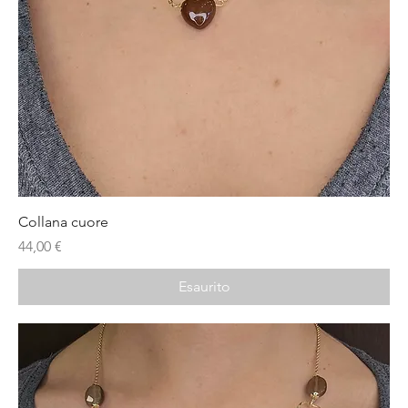
Collana cuore
Prezzo
44,00 €
Esaurito