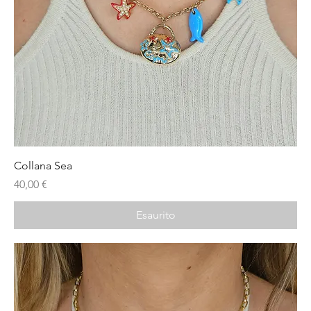
Collana Sea
Prezzo
40,00 €
Esaurito