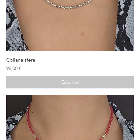
Collana sfere
Prezzo
98,00 €
Esaurito