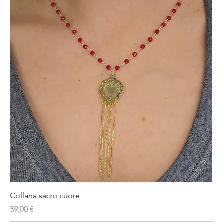
Collana sacro cuore
Prezzo
59,00 €