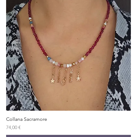
Collana Sacramore
Prezzo
74,00 €