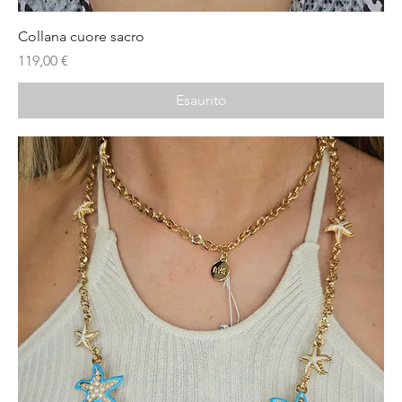
Collana cuore sacro
Prezzo
119,00 €
Esaurito