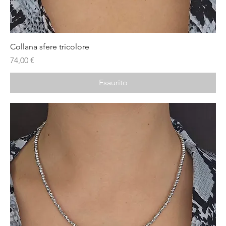
Collana sfere tricolore
Prezzo
74,00 €
Esaurito