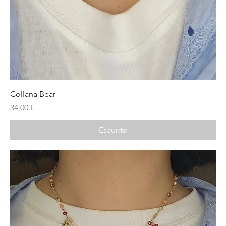
Collana Bear
Prezzo
34,00 €
Esaurito