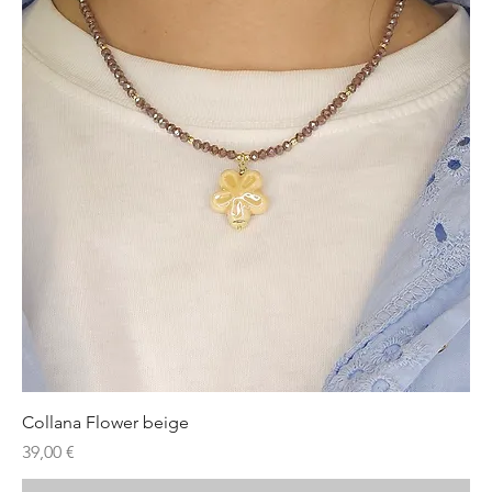
Collana Flower beige
Prezzo
39,00 €