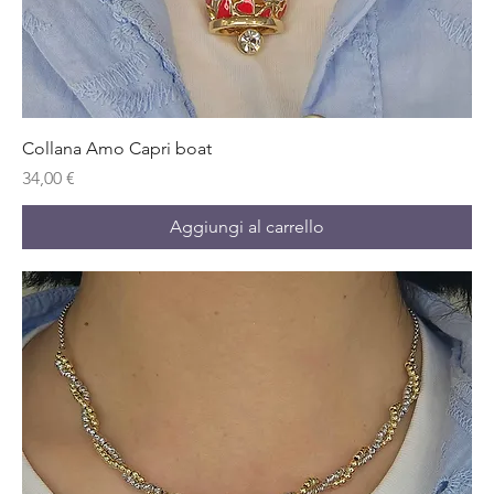
Collana Amo Capri boat
Prezzo
34,00 €
Aggiungi al carrello