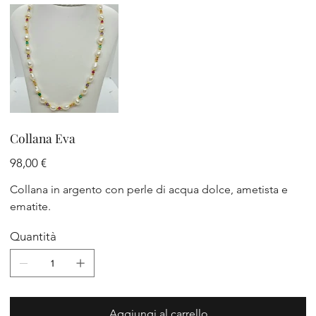
Collana Eva
Prezzo
98,00 €
Collana in argento con perle di acqua dolce, ametista e
ematite.
Quantità
Aggiungi al carrello