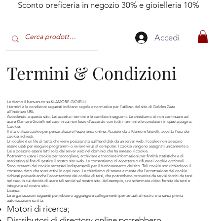
Sconto oreficeria in negozio 30% e gioielleria 10%
Accedi
Termini & Condizioni
Le diamo il benvenuto su KLAMORE GIOIELLI
I termini e le condizioni seguenti indicano regole e normative per l'utilizzo del sito di Golden Gate
all'indirizzo
URL
Accedendo a questo sito, Lei accetta i termini e le condizioni seguenti. Le chiediamo di non continuare ad
usare Klamore Gioielli nel caso in cui non fosse d'accordo con tutti i termini e le condizioni in questa pagina.
Cookie:
Il sito utilizza cookie per personalizzare l'esperienza online. Accedendo a Klamore Gioielli, accetta l'uso dei
cookie richiesti.
Un cookie è un file di testo che viene posizionato sull'hard disk da un server web. I cookie non possono
essere usati per eseguire programmi o inviare virus al computer. I cookie vengono assegnati unicamente a
Lei e possono essere letti solo dal server web nel dominio che ha emesso il cookie.
Potremmo usare i cookie per raccogliere, archiviare e tracciare informazioni per finalità statistiche e di
marketing al fine di gestire il nostro sito web. Le consentiamo di accettare o rifiutare i cookie opzionali.
Sono presenti dei cookie necessari indispensabili per il funzionamento del sito. Tali cookie non richiedono il
consenso dato che sono attivi in ogni caso. Le chiediamo di tenere a mente che l'accettazione dei cookie
richiesti prevede anche l'accettazione dei cookie di terzi, che potrebbero provenire da servizi forniti da terzi
nel caso in cui decida di usare tali servizi sul nostro sito. Ad esempio, una schermata video fornita da terzi e
integrata sul nostro sito.
Licenza:
Le organizzazioni seguenti potrebbero aggiungere collegamenti ipertestuali al nostro sito senza previa
autorizzazione scritta:​
Motori di ricerca;
Distributori di directory online potrebbero