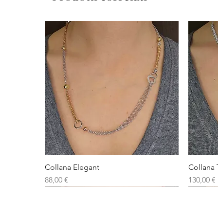
Collana Elegant
Collana 
Prezzo
Prezzo
88,00 €
130,00 €