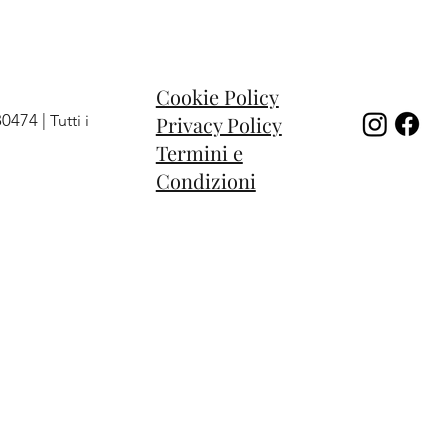
Cookie Policy
80474 |
Privacy Policy
Tutti i
Termini e
Condizioni
 Sweet
niverse
 cuore
Anello Moon
Anello Solar
Anello chevalier
Esaurito
Prezzo
Prezzo
204,00 €
122,00 €