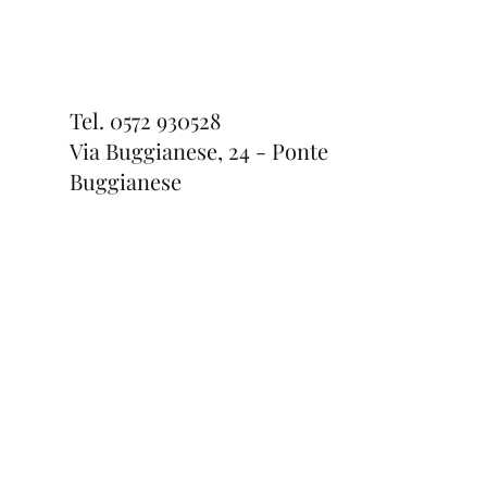
Tel.
0572 930528
Via Buggianese, 24 - Ponte
Buggianese
Anello Slave
Bracciale Flower
Bracciale Star
Esaurito
Prezzo
Prezzo
264,00 €
34,00 €