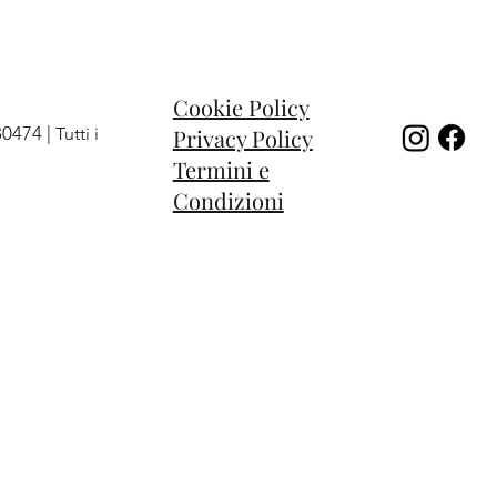
Cookie Policy
80474 |
Privacy Policy
Tutti i
Termini e
Condizioni
 Sweet
niverse
 cuore
Anello Moon
Anello Solar
Anello chevalier
Esaurito
Prezzo
Prezzo
204,00 €
122,00 €