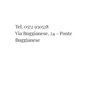
Tel.
0572 930528
Via Buggianese, 24 - Ponte
Buggianese
Anello Slave
Bracciale Flower
Bracciale Star
Esaurito
Prezzo
Prezzo
264,00 €
34,00 €