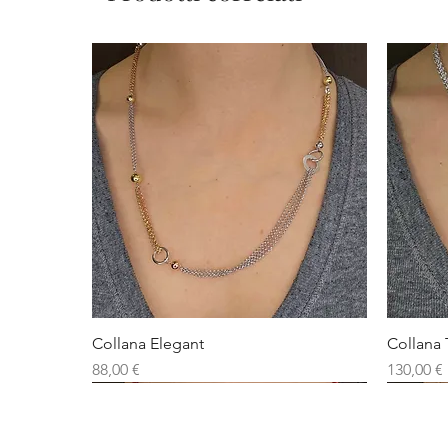
Collana Elegant
Collana 
Prezzo
Prezzo
88,00 €
130,00 €