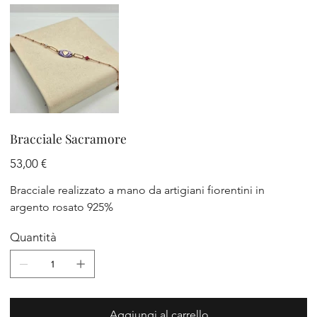
Bracciale Sacramore
Prezzo
53,00 €
Bracciale realizzato a mano da artigiani fiorentini in
argento rosato 925%
Quantità
Aggiungi al carrello