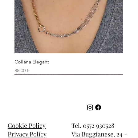
Collana Elegant
Prezzo
88,00 €
Tel.
0572 930528
Cookie Policy
Via Buggianese, 24 -
Privacy Policy