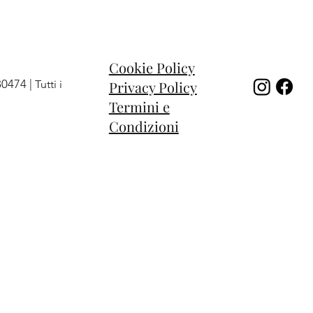
Cookie Policy
80474 |
Privacy Policy
Tutti i
Termini e
Condizioni
 Sweet
niverse
 cuore
Anello Moon
Anello Solar
Anello chevalier
Esaurito
Prezzo
Prezzo
204,00 €
122,00 €