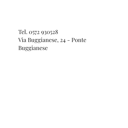
Tel.
0572 930528
Via Buggianese, 24 - Ponte
Buggianese
Anello Slave
Bracciale Flower
Bracciale Star
Esaurito
Prezzo
Prezzo
264,00 €
34,00 €