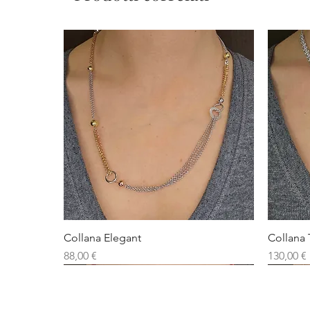
Collana Elegant
Collana 
Prezzo
Prezzo
88,00 €
130,00 €