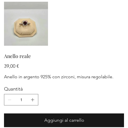
Anello reale
Prezzo
39,00 €
Anello in argento 925% con zirconi, misura regolabile.
Quantità
Aggiungi al carrello