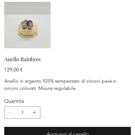
Anello Rainbow
Prezzo
129,00 €
Anello in argento 925% tempestato di zirconi pavè e
zirconi colorati. Misura regolabile.
Quantità
Aggiungi al carrello