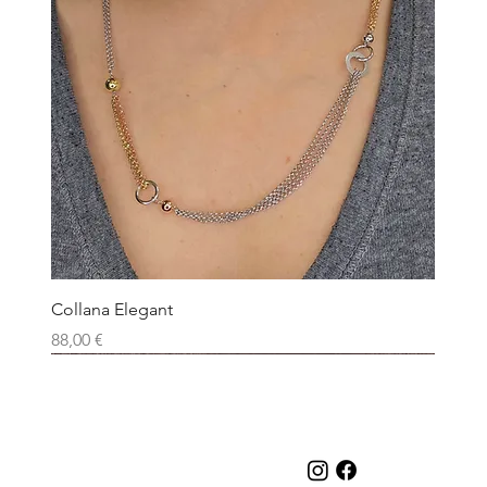
Collana Elegant
Prezzo
88,00 €