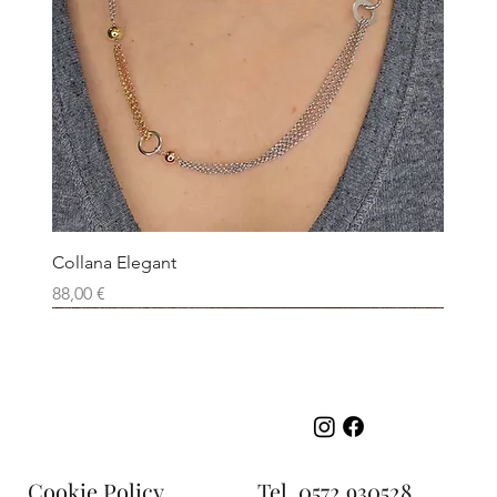
Collana Elegant
Prezzo
88,00 €
Tel.
0572 930528
Cookie Policy